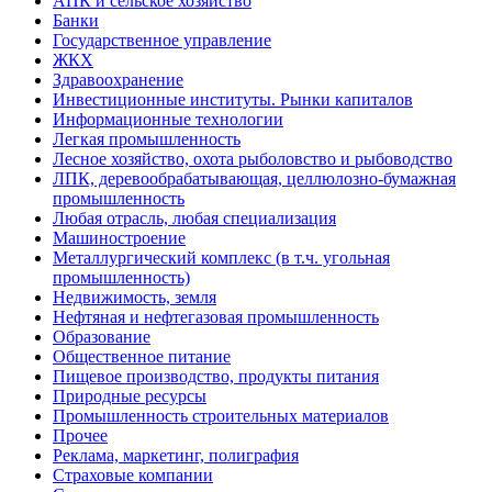
АПК и сельское хозяйство
Банки
Государственное управление
ЖКХ
Здравоохранение
Инвестиционные институты. Рынки капиталов
Информационные технологии
Легкая промышленность
Лесное хозяйство, охота рыболовство и рыбоводство
ЛПК, деревообрабатывающая, целлюлозно-бумажная
промышленность
Любая отрасль, любая специализация
Машиностроение
Металлургический комплекс (в т.ч. угольная
промышленность)
Недвижимость, земля
Нефтяная и нефтегазовая промышленность
Образование
Общественное питание
Пищевое производство, продукты питания
Природные ресурсы
Промышленность строительных материалов
Прочее
Реклама, маркетинг, полиграфия
Страховые компании