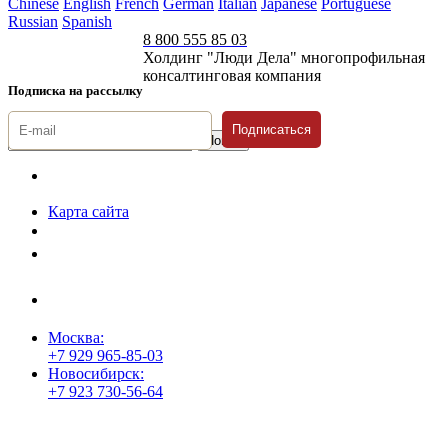
Chinese
English
French
German
Italian
Japanese
Portuguese
Russian
Spanish
8 800 555 85 03
Холдинг "Люди Дела" многопрофильная
консалтинговая компания
Подписка на рассылку
Подписаться
© 1996-2026 «Люди
Дела»
Карта сайта
Политика защиты и обработки персональных данных
Положение о порядке хранения и защиты персональных данных
пользователей
Согласие на обработку персональных данных
Москва:
+7 929 965-85-03
Новосибирск:
+7 923 730-56-64