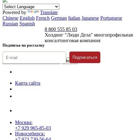
Powered by
Translate
Chinese
English
French
German
Italian
Japanese
Portuguese
Russian
Spanish
8 800 555 85 03
Холдинг "Люди Дела" многопрофильная
консалтинговая компания
Подписка на рассылку
Подписаться
© 1996-2026 «Люди
Дела»
Карта сайта
Политика защиты и обработки персональных данных
Положение о порядке хранения и защиты персональных данных
пользователей
Согласие на обработку персональных данных
Москва:
+7 929 965-85-03
Новосибирск:
+7 923 730-56-64