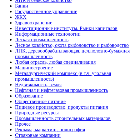
АПК и сельское хозяйство
Банки
Государственное управление
ЖКХ
Здравоохранение
Инвестиционные институты. Рынки капиталов
Информационные технологии
Легкая промышленность
Лесное хозяйство, охота рыболовство и рыбоводство
ЛПК, деревообрабатывающая, целлюлозно-бумажная
промышленность
Любая отрасль, любая специализация
Машиностроение
Металлургический комплекс (в т.ч. угольная
промышленность)
Недвижимость, земля
Нефтяная и нефтегазовая промышленность
Образование
Общественное питание
Пищевое производство, продукты питания
Природные ресурсы
Промышленность строительных материалов
Прочее
Реклама, маркетинг, полиграфия
Страховые компании