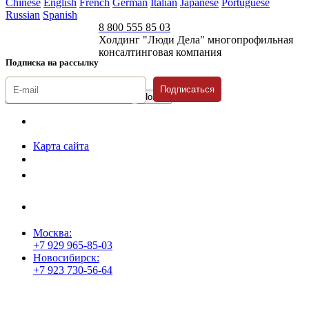
Chinese
English
French
German
Italian
Japanese
Portuguese
Russian
Spanish
8 800 555 85 03
Холдинг "Люди Дела" многопрофильная
консалтинговая компания
Подписка на рассылку
Подписаться
© 1996-2026 «Люди
Дела»
Карта сайта
Политика защиты и обработки персональных данных
Положение о порядке хранения и защиты персональных данных
пользователей
Согласие на обработку персональных данных
Москва:
+7 929 965-85-03
Новосибирск:
+7 923 730-56-64