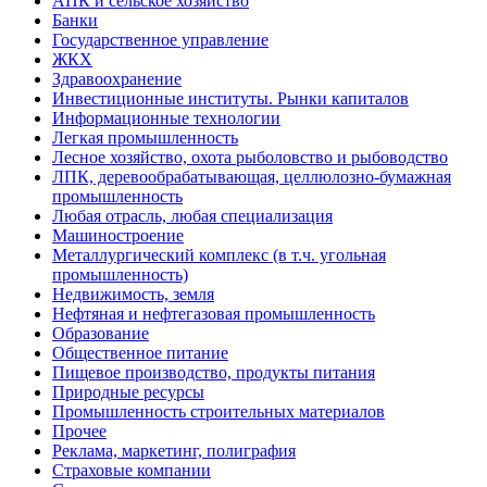
АПК и сельское хозяйство
Банки
Государственное управление
ЖКХ
Здравоохранение
Инвестиционные институты. Рынки капиталов
Информационные технологии
Легкая промышленность
Лесное хозяйство, охота рыболовство и рыбоводство
ЛПК, деревообрабатывающая, целлюлозно-бумажная
промышленность
Любая отрасль, любая специализация
Машиностроение
Металлургический комплекс (в т.ч. угольная
промышленность)
Недвижимость, земля
Нефтяная и нефтегазовая промышленность
Образование
Общественное питание
Пищевое производство, продукты питания
Природные ресурсы
Промышленность строительных материалов
Прочее
Реклама, маркетинг, полиграфия
Страховые компании