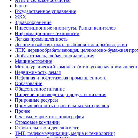
АПК и сельское хозяйство
Банки
Государственное управление
ЖКХ
Здравоохранение
Инвестиционные институты. Рынки капиталов
Информационные технологии
Легкая промышленность
Лесное хозяйство, охота рыболовство и рыбоводство
ЛПК, деревообрабатывающая, целлюлозно-бумажная пр
Любая отрасль, любая специализация
Машиностроение
Металлургический комплекс (в т.ч. угольная промышленн
Недвижимость, земля
Нефтяная и нефтегазовая промышленность
Образование
Общественное питание
Пищевое производство, продукты питания
Природные ресурсы
Промышленность строительных материалов
Прочее
Реклама, маркетинг, полиграфия
Страховые компании
Строительство и девелопмент
ТМТ (телекоммуникации, медиа и технологии)