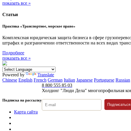
показать все »
Статьи
Практика «Транспортное, морское право»
Комплексная юридическая защита бизнеса в сфере грузоперевоз
штрафах и разграничении ответственности на всех видах тра
Подробнее
показать все »
Powered by
Translate
Chinese
English
French
German
Italian
Japanese
Portuguese
Russian
8 800 555 85 03
Холдинг "Люди Дела" многопрофильная ко
Подписка на рассылку
Подписаться
Карта сайта
Политика защиты и обработки персональных данных
Положение о порядке хранения и защиты персональных дан
Согласие на обработку персональных данных