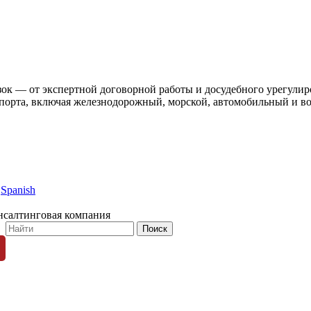
ок — от экспертной договорной работы и досудебного урегулиро
нспорта, включая железнодорожный, морской, автомобильный и в
Spanish
нсалтинговая компания
© 1996-2026 «Люди Дела»
ных пользователей