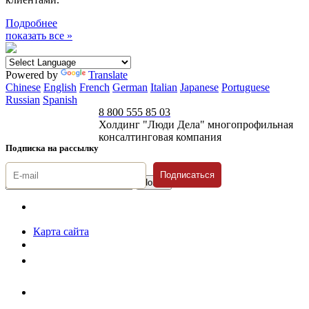
Подробнее
показать все »
Powered by
Translate
Chinese
English
French
German
Italian
Japanese
Portuguese
Russian
Spanish
8 800 555 85 03
Холдинг "Люди Дела" многопрофильная
консалтинговая компания
Подписка на рассылку
Подписаться
© 1996-2026 «Люди
Дела»
Карта сайта
Политика защиты и обработки персональных данных
Положение о порядке хранения и защиты персональных данных
пользователей
Согласие на обработку персональных данных