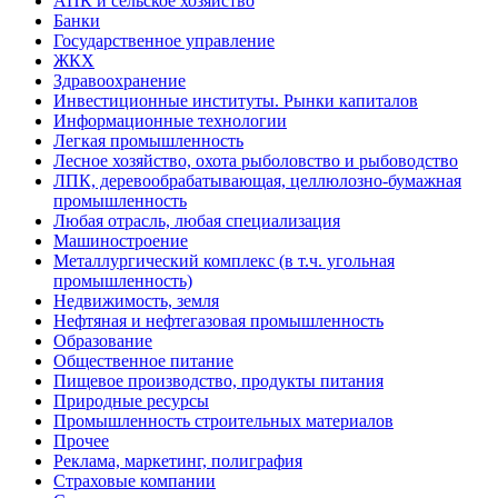
АПК и сельское хозяйство
Банки
Государственное управление
ЖКХ
Здравоохранение
Инвестиционные институты. Рынки капиталов
Информационные технологии
Легкая промышленность
Лесное хозяйство, охота рыболовство и рыбоводство
ЛПК, деревообрабатывающая, целлюлозно-бумажная
промышленность
Любая отрасль, любая специализация
Машиностроение
Металлургический комплекс (в т.ч. угольная
промышленность)
Недвижимость, земля
Нефтяная и нефтегазовая промышленность
Образование
Общественное питание
Пищевое производство, продукты питания
Природные ресурсы
Промышленность строительных материалов
Прочее
Реклама, маркетинг, полиграфия
Страховые компании