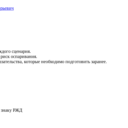
орьевич
дого сценария.
риск оспаривания.
зательства, которые необходимо подготовить заранее.
у знаку РЖД