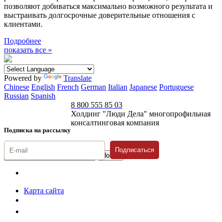
позволяют добиваться максимально возможного результата и
выстраивать долгосрочные доверительные отношения с
клиентами.
Подробнее
показать все »
Powered by
Translate
Chinese
English
French
German
Italian
Japanese
Portuguese
Russian
Spanish
8 800 555 85 03
Холдинг "Люди Дела" многопрофильная
консалтинговая компания
Подписка на рассылку
Подписаться
© 1996-2026 «Люди
Дела»
Карта сайта
Политика защиты и обработки персональных данных
Положение о порядке хранения и защиты персональных данных