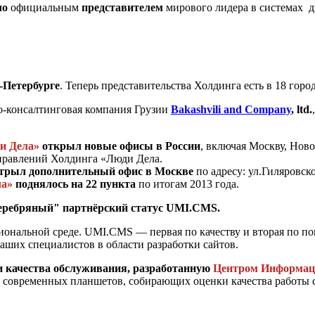
ло
официальным
представителем
мирового лидера в системах 
-Петербурге
. Теперь представительства Холдинга есть в 18 горо
о-консалтинговая компания Грузии
Bakashvili and Company
, ltd.
и Дела»
открыл новые офисы в России
, включая Москву, Нов
аправлений Холдинга «Люди Дела.
трыл дополнительный офис в Москве
по адресу: ул.Гиляровск
ла»
поднялось на 22 пункта
по итогам 2013 года.
еребряный" партнёрский статус UMI.CMS.
сиональной среде. UMI.CMS — первая по качеству и вторая по п
аших специалистов в области разработки сайтов.
и качества обслуживания, разработанную
Центром Информац
 современных планшетов, собирающих оценки качества работы 