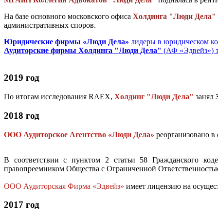
На базе основного московского офиса
Холдинга "Люди Дела"
административных споров.
Юридические фирмы «Люди Дела»
лидеры в юридическом ко
Аудиторские фирмы Холдинга "Люди Дела"
(АФ «Эдвейз») з
2019 год
По итогам исследования RAEX,
Холдинг "Люди Дела"
занял
2018 год
ООО Аудиторское Агентство «Люди Дела»
реорганизовано в
В соответствии с пунктом 2 статьи 58 Гражданского ко
правопреемником Общества с Ограниченной Ответственностью 
ООО Аудиторская Фирма «Эдвейз»
имеет лицензию на осущест
2017 год