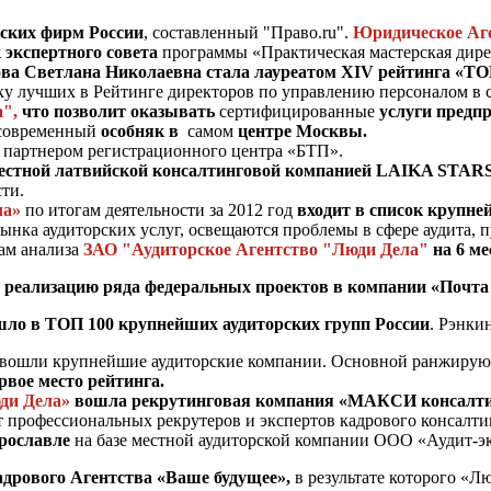
ских фирм России
, составленный "Право.ru".
Юридическое Аг
 экспертного совета
программы «Практическая мастерская дир
а Светлана Николаевна стала лауреатом XIV рейтинга «ТО
ятку лучших в Рейтинге директоров по управлению персоналом в
",
что позволит оказывать
сертифицированные
услуги предп
современный
особняк в
самом
центре Москвы.
 партнером регистрационного центра «БТП».
звестной латвийской консалтинговой компанией LAIKA STAR
сти.
ла»
по итогам деятельности за 2012 год
входит в список крупне
рынка аудиторских услуг, освещаются проблемы в сфере аудита,
там анализа
ЗАО "Аудиторское Агентство "Люди Дела"
на 6 ме
 реализацию ряда федеральных проектов в компании «Почта 
шло в ТОП 100 крупнейших аудиторских групп России
. Рэнки
вошли крупнейшие аудиторские компании. Основной ранжирующий
рвое место рейтинга.
ди Дела»
вошла рекрутинговая компания «МАКСИ консалт
т профессиональных рекрутеров и экспертов кадрового консалти
Ярославле
на базе местной аудиторской компании ООО «Аудит-эк
дрового Агентства «Ваше будущее»,
в результате которого «Л