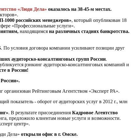
ентство «Люди Дела»
оказалось на 38-45-м местах.
екторов».
П-1000 российских менеджеров»
, который опубликован 18
 сфере «Профессиональные услуги».
риятиям,
находящимся
на различных стадиях банкротства.
S
. По условия договора компании усиливают позиции друг
йших аудиторско-консалтинговых групп России
.
 публикуется рэнкинг аудиторско-консалтинговых компаний и
сте в России!
России».
нг организован Рейтинговым Агентством «Эксперт РА».
 показатель - оборот от аудиторских услуг в 2012 г., млн
инг»
. В результате присоединения
Кадровое Агентство
нга, предложило клиентам новые услуги и возможности.
сперт центр».
юди Дела»
открыли офис в г. Омске.