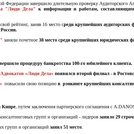
ой Федерации завершило длительную проверку Аудиторского Аге
ва "Люди Дела"
к информации и работам, составляющим 
вой рейтинг, заняв 16 место с
реди крупнейших аудиторских 
 России.
а"
заняли почетное
38 место среди крупнейших юридических фи
вершило процедуру банкротства 100-го юбилейного клиента.
 Адвокатов «Люди Дела»
появился второй филиал - в Ростовс
»
повысили свою позицию
в рэнкинге крупнейших консалти
а Кипре
, путем заключения партнерского соглашения с A.DAN
консалтинговых групп и организаций - лидеров
заняло 29 стро
ых групп и организаций
занял 51 место
.