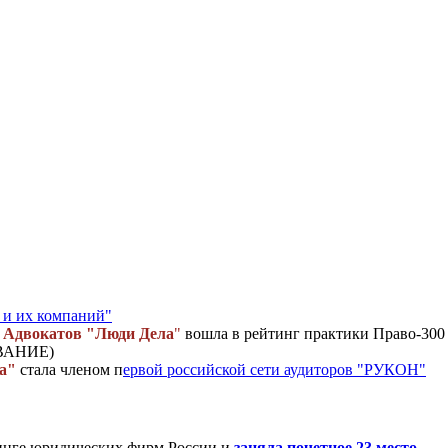
 и их компаний"
 Адвокатов "Люди Дела
"
вошла в рейтинг практики Право-300
ВАНИЕ)
а"
стала членом п
ервой российской сети аудиторов "РУКОН"
инге юридических фирм России и
заняла почетное 23 место
.