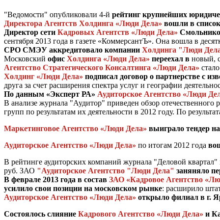
"Ведомости" опубликовали 4-й
рейтинг крупнейших юридиче
Директора Агентств Холдинга «Люди Дела»
вошли в список
Директор сети
Кадровых Агентств «Люди Дела»
Смольников
сентября 2013 года в газете «КоммерсантЪ». Она вошла в дес
СРО СМЭУ аккредитовало компании
Холдинга "Люди Дела
Московский
офис
Холдинга «Люди Дела»
переехал в
новый, 
Агентство Стратегического Консалтинга «Люди Дела»
стало
Холдинг «Люди Дела»
подписал договор о партнерстве с и
друга за счет расширения спектра услуг и географии деятельно
По данным «Эксперт РА»
Аудиторское Агентство «Люди Де
В анализе журнала "Аудитор" приведен обзор отечественного 
групп по результатам их деятельности в 2012 году. По результа
Маркетинговое Агентство «Люди Дела»
выиграло тендер на
Аудиторское Агентство «Люди Дела»
по итогам 2012 года
во
В рейтинге аудиторских компаний журнала "Деловой квартал" 
руб. ЗАО
"Аудиторское Агентство "Люди Дела"
заняняло пе
В феврале 2013 года в состав
ЗАО «Кадровое Агентство «Лю
усилило свои позиции на московском рынке
: расширило шта
Аудиторское Агентство «Люди Дела»
открыло филиал в г. 
Состоялось слияние
Кадрового Агентство «Люди Дела»
и Ка