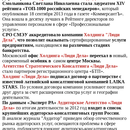
Смольникова Светлана Николаевна стала лауреатом XIV
рейтинга «ТОП-1000 российских менеджеров»
, который
опубликован 18 сентября 2013 года в газете «КоммерсантЪ».
Она вошла в десятку лучших в Рейтинге директоров по
управлению персоналом в сфере «Профессиональные
услуги».
СРО СМЭУ аккредитовало компании
Холдинга "Люди
Дела",
что позволит оказывать
сертифицированные
услуги
предприятиям,
находящимся
на различных стадиях
банкротства.
Московский
офис
Холдинга «Люди Дела»
переехал в
новый,
современный
особняк в
самом
центре Москвы.
Агентство Стратегического Консалтинга «Люди Дела»
стало партнером регистрационного центра «БТП».
Холдинг «Люди Дела»
подписал договор о партнерстве с
известной латвийской консалтинговой компанией LAIKA
STARS
. По условия договора компании усиливают позиции
друг друга за счет расширения спектра услуг и географии
деятельности.
По данным «Эксперт РА»
Аудиторское Агентство «Люди
Дела»
по итогам деятельности за 2012 год
входит в список
крупнейших аудиторско-консалтинговых групп России
.
В анализе журнала "Аудитор" приведен обзор отечественного
рынка аудиторских услуг, освещаются проблемы в сфере
аудита, публикуется рэнкинг аудиторско-консалтинговых