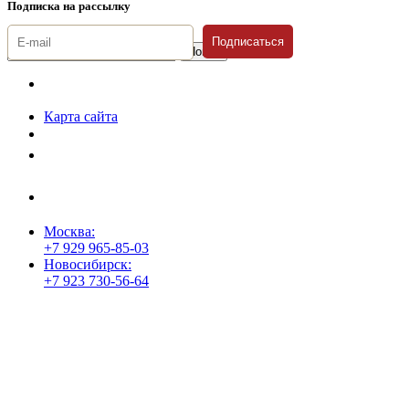
Подписка на рассылку
Подписаться
© 1996-2026 «Люди
Дела»
Карта сайта
Политика защиты и обработки персональных данных
Положение о порядке хранения и защиты персональных данных
пользователей
Согласие на обработку персональных данных
Москва:
+7 929 965-85-03
Новосибирск:
+7 923 730-56-64