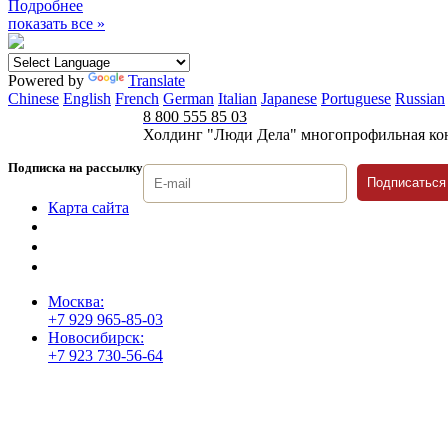
Подробнее
показать все »
Powered by
Translate
Chinese
English
French
German
Italian
Japanese
Portuguese
Russian
8 800 555 85 03
Холдинг "Люди Дела" многопрофильная ко
Подписка на рассылку
Подписаться
Карта сайта
Политика защиты и обработки персональных данных
Положение о порядке хранения и защиты персональных дан
Согласие на обработку персональных данных
Москва:
+7 929 965-85-03
Новосибирск:
+7 923 730-56-64