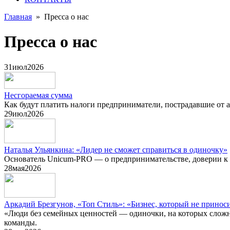
Главная
»
Пресса о нас
Пресса о нас
31
июл
2026
Несгораемая сумма
Как будут платить налоги предприниматели, пострадавшие от ат
29
июл
2026
Наталья Ульянкина: «Лидер не сможет справиться в одиночку»
Основатель Unicum-PRO — о предпринимательстве, доверии к се
28
мая
2026
Аркадий Брезгунов, «Топ Стиль»: «Бизнес, который не принос
«Люди без семейных ценностей — одиночки, на которых сложн
команды.