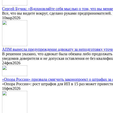
Сергей Бучик: «Вдохновляйте себя мыслью о том, что вы меня
Все, что вы видите вокруг, сделано руками предпринимателей.
10
мар
2026
АПМ вынесла предупреждение адвокату за неподготовку уточн
В решении указано, что адвокат была обязана либо продолжа
уведомив доверителя и не допуская оставления ее без квали
24
фев
2026
«Опора России» призвала смягчить законопроект о штрафах за
«Опора России»: рост штрафов для ИП в 15 раз может привести
16
фев
2026