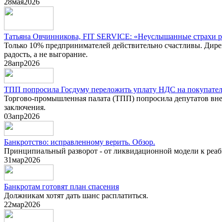
28
мая
2026
Татьяна Овчинникова, FIT SERVICE: «Неуслышанные страхи 
Только 10% предпринимателей действительно счастливы. Дире
радость, а не выгорание.
28
апр
2026
ТПП попросила Госдуму переложить уплату НДС на покупател
Торгово-промышленная палата (ТПП) попросила депутатов внес
заключения.
03
апр
2026
Банкротство: исправленному верить. Обзор.
Принципиальный разворот - от ликвидационной модели к реаби
31
мар
2026
Банкротам готовят план спасения
Должникам хотят дать шанс расплатиться.
22
мар
2026