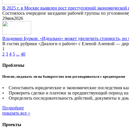
В 2025 г. в Москве выявлен рост преступлений экономической
Состоялось очередное заседание рабочей группы по уголовно
29
янв
2026
Владимир Бурков: «Идеально» может увеличить стоимость, но
В гостях рубрики «Диалоги о работе» с Еленой Алеевой — дир
1
2
3
4
5
...
40
Проблемы
Неясно, подавать ли на банкротство или договариваться с кредиторами
• Сопоставить юридические и экономические последствия каж
• Проверить сделки и платежи за предшествующий период на 
• Определить последовательность действий, документы и дока
Подробнее
показать все »
Проекты