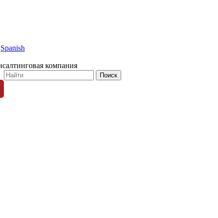
Spanish
нсалтинговая компания
© 1996-2026 «Люди Дела»
ных пользователей