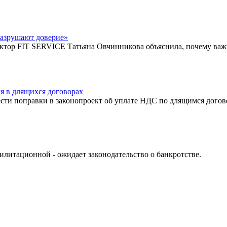
разрушают доверие»
ктор FIT SERVICE Татьяна Овчинникова объяснила, почему важн
я в длящихся договорах
ти поправки в законопроект об уплате НДС по длящимся договор
литационной - ожидает законодательство о банкротстве.