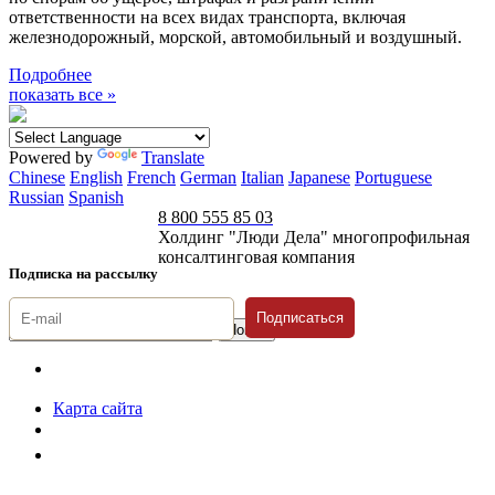
ответственности на всех видах транспорта, включая
железнодорожный, морской, автомобильный и воздушный.
Подробнее
показать все »
Powered by
Translate
Chinese
English
French
German
Italian
Japanese
Portuguese
Russian
Spanish
8 800 555 85 03
Холдинг "Люди Дела" многопрофильная
консалтинговая компания
Подписка на рассылку
Подписаться
© 1996-2026 «Люди
Дела»
Карта сайта
Политика защиты и обработки персональных данных
Положение о порядке хранения и защиты персональных данных
пользователей