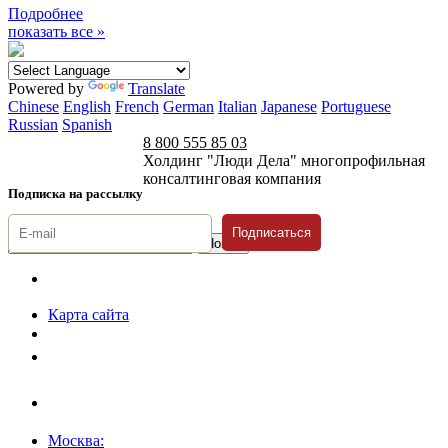
Подробнее
показать все »
Powered by
Translate
Chinese
English
French
German
Italian
Japanese
Portuguese
Russian
Spanish
8 800 555 85 03
Холдинг "Люди Дела" многопрофильная
консалтинговая компания
Подписка на рассылку
Подписаться
© 1996-2026 «Люди
Дела»
Карта сайта
Политика защиты и обработки персональных данных
Положение о порядке хранения и защиты персональных данных
пользователей
Согласие на обработку персональных данных
Москва: