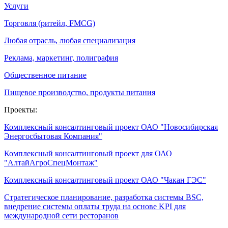
Услуги
Торговля (ритейл, FMCG)
Любая отрасль, любая специализация
Реклама, маркетинг, полиграфия
Общественное питание
Пищевое производство, продукты питания
Проекты:
Комплексный консалтинговый проект ОАО "Новосибирская
Энергосбытовая Компания"
Комплексный консалтинговый проект для ОАО
"АлтайАгроСпецМонтаж"
Комплексный консалтинговый проект ОАО "Чакан ГЭС"
Стратегическое планирование, разработка системы BSC,
внедрение системы оплаты труда на основе KPI для
международной сети ресторанов