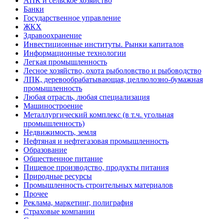
АПК и сельское хозяйство
Банки
Государственное управление
ЖКХ
Здравоохранение
Инвестиционные институты. Рынки капиталов
Информационные технологии
Легкая промышленность
Лесное хозяйство, охота рыболовство и рыбоводство
ЛПК, деревообрабатывающая, целлюлозно-бумажная
промышленность
Любая отрасль, любая специализация
Машиностроение
Металлургический комплекс (в т.ч. угольная
промышленность)
Недвижимость, земля
Нефтяная и нефтегазовая промышленность
Образование
Общественное питание
Пищевое производство, продукты питания
Природные ресурсы
Промышленность строительных материалов
Прочее
Реклама, маркетинг, полиграфия
Страховые компании