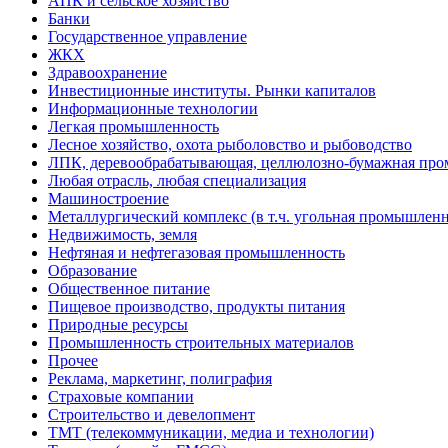
АПК и сельское хозяйство
Банки
Государственное управление
ЖКХ
Здравоохранение
Инвестиционные институты. Рынки капиталов
Информационные технологии
Легкая промышленность
Лесное хозяйство, охота рыболовство и рыбоводство
ЛПК, деревообрабатывающая, целлюлозно-бумажная пр
Любая отрасль, любая специализация
Машиностроение
Металлургический комплекс (в т.ч. угольная промышленн
Недвижимость, земля
Нефтяная и нефтегазовая промышленность
Образование
Общественное питание
Пищевое производство, продукты питания
Природные ресурсы
Промышленность строительных материалов
Прочее
Реклама, маркетинг, полиграфия
Страховые компании
Строительство и девелопмент
ТМТ (телекоммуникации, медиа и технологии)