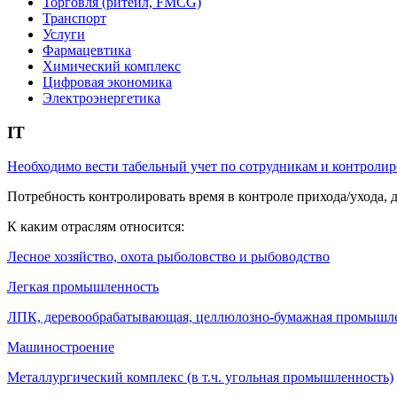
Торговля (ритейл, FMCG)
Транспорт
Услуги
Фармацевтика
Химический комплекс
Цифровая экономика
Электроэнергетика
IT
Необходимо вести табельный учет по сотрудникам и контролир
Потребность контролировать время в контроле прихода/ухода, 
К каким отраслям относится:
Лесное хозяйство, охота рыболовство и рыбоводство
Легкая промышленность
ЛПК, деревообрабатывающая, целлюлозно-бумажная промышл
Машиностроение
Металлургический комплекс (в т.ч. угольная промышленность)