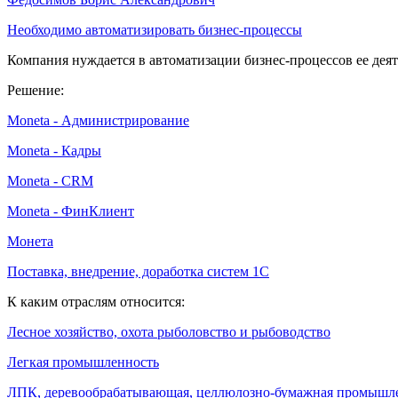
Необходимо автоматизировать бизнес-процессы
Компания нуждается в автоматизации бизнес-процессов ее деяте
Решение:
Moneta - Администрирование
Moneta - Кадры
Moneta - CRM
Moneta - ФинКлиент
Монета
Поставка, внедрение, доработка систем 1С
К каким отраслям относится:
Лесное хозяйство, охота рыболовство и рыбоводство
Легкая промышленность
ЛПК, деревообрабатывающая, целлюлозно-бумажная промышл