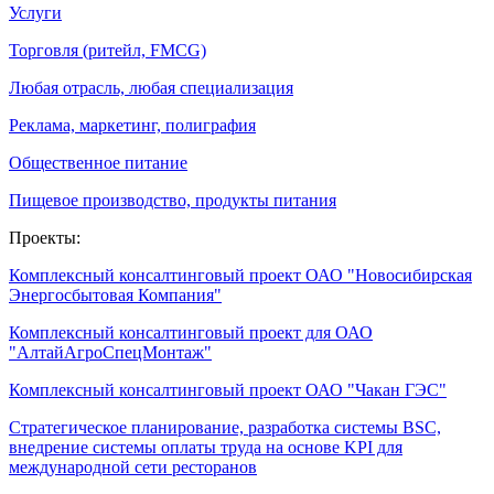
Услуги
Торговля (ритейл, FMCG)
Любая отрасль, любая специализация
Реклама, маркетинг, полиграфия
Общественное питание
Пищевое производство, продукты питания
Проекты:
Комплексный консалтинговый проект ОАО "Новосибирская
Энергосбытовая Компания"
Комплексный консалтинговый проект для ОАО
"АлтайАгроСпецМонтаж"
Комплексный консалтинговый проект ОАО "Чакан ГЭС"
Стратегическое планирование, разработка системы BSC,
внедрение системы оплаты труда на основе KPI для
международной сети ресторанов