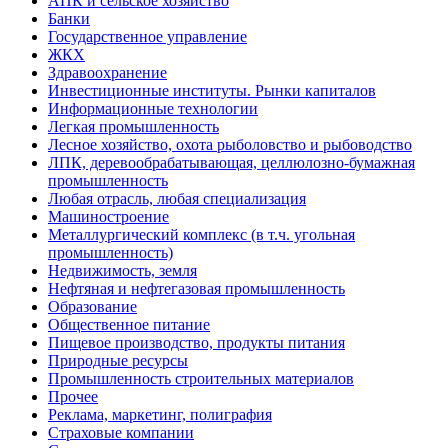
АПК и сельское хозяйство
Банки
Государственное управление
ЖКХ
Здравоохранение
Инвестиционные институты. Рынки капиталов
Информационные технологии
Легкая промышленность
Лесное хозяйство, охота рыболовство и рыбоводство
ЛПК, деревообрабатывающая, целлюлозно-бумажная
промышленность
Любая отрасль, любая специализация
Машиностроение
Металлургический комплекс (в т.ч. угольная
промышленность)
Недвижимость, земля
Нефтяная и нефтегазовая промышленность
Образование
Общественное питание
Пищевое производство, продукты питания
Природные ресурсы
Промышленность строительных материалов
Прочее
Реклама, маркетинг, полиграфия
Страховые компании