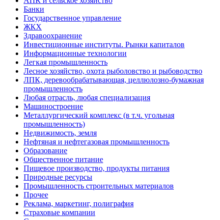
АПК и сельское хозяйство
Банки
Государственное управление
ЖКХ
Здравоохранение
Инвестиционные институты. Рынки капиталов
Информационные технологии
Легкая промышленность
Лесное хозяйство, охота рыболовство и рыбоводство
ЛПК, деревообрабатывающая, целлюлозно-бумажная
промышленность
Любая отрасль, любая специализация
Машиностроение
Металлургический комплекс (в т.ч. угольная
промышленность)
Недвижимость, земля
Нефтяная и нефтегазовая промышленность
Образование
Общественное питание
Пищевое производство, продукты питания
Природные ресурсы
Промышленность строительных материалов
Прочее
Реклама, маркетинг, полиграфия
Страховые компании