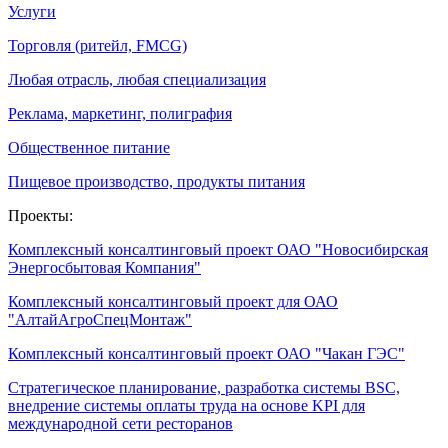
Услуги
Торговля (ритейл, FMCG)
Любая отрасль, любая специализация
Реклама, маркетинг, полиграфия
Общественное питание
Пищевое производство, продукты питания
Проекты:
Комплексный консалтинговый проект ОАО "Новосибирская
Энергосбытовая Компания"
Комплексный консалтинговый проект для ОАО
"АлтайАгроСпецМонтаж"
Комплексный консалтинговый проект ОАО "Чакан ГЭС"
Стратегическое планирование, разработка системы BSC,
внедрение системы оплаты труда на основе KPI для
международной сети ресторанов