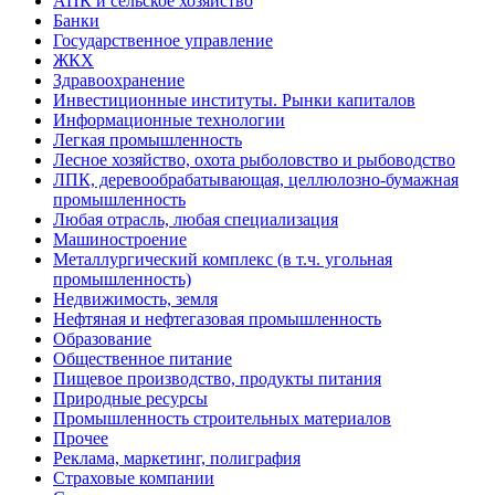
АПК и сельское хозяйство
Банки
Государственное управление
ЖКХ
Здравоохранение
Инвестиционные институты. Рынки капиталов
Информационные технологии
Легкая промышленность
Лесное хозяйство, охота рыболовство и рыбоводство
ЛПК, деревообрабатывающая, целлюлозно-бумажная
промышленность
Любая отрасль, любая специализация
Машиностроение
Металлургический комплекс (в т.ч. угольная
промышленность)
Недвижимость, земля
Нефтяная и нефтегазовая промышленность
Образование
Общественное питание
Пищевое производство, продукты питания
Природные ресурсы
Промышленность строительных материалов
Прочее
Реклама, маркетинг, полиграфия
Страховые компании