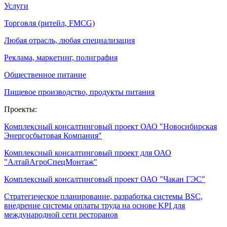
Услуги
Торговля (ритейл, FMCG)
Любая отрасль, любая специализация
Реклама, маркетинг, полиграфия
Общественное питание
Пищевое производство, продукты питания
Проекты:
Комплексный консалтинговый проект ОАО "Новосибирская
Энергосбытовая Компания"
Комплексный консалтинговый проект для ОАО
"АлтайАгроСпецМонтаж"
Комплексный консалтинговый проект ОАО "Чакан ГЭС"
Стратегическое планирование, разработка системы BSC,
внедрение системы оплаты труда на основе KPI для
международной сети ресторанов