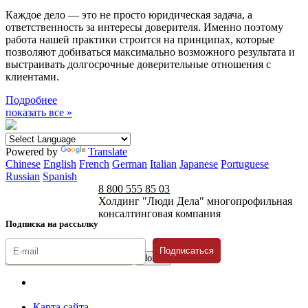
Каждое дело — это не просто юридическая задача, а
ответственность за интересы доверителя. Именно поэтому
работа нашей практики строится на принципах, которые
позволяют добиваться максимально возможного результата и
выстраивать долгосрочные доверительные отношения с
клиентами.
Подробнее
показать все »
Powered by
Translate
Chinese
English
French
German
Italian
Japanese
Portuguese
Russian
Spanish
8 800 555 85 03
Холдинг "Люди Дела" многопрофильная
консалтинговая компания
Подписка на рассылку
Подписаться
© 1996-2026 «Люди
Дела»
Карта сайта