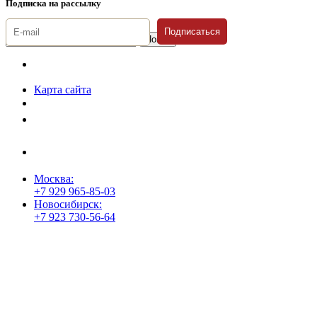
Подписка на рассылку
Подписаться
© 1996-2026 «Люди
Дела»
Карта сайта
Политика защиты и обработки персональных данных
Положение о порядке хранения и защиты персональных данных
пользователей
Согласие на обработку персональных данных
Москва:
+7 929 965-85-03
Новосибирск:
+7 923 730-56-64