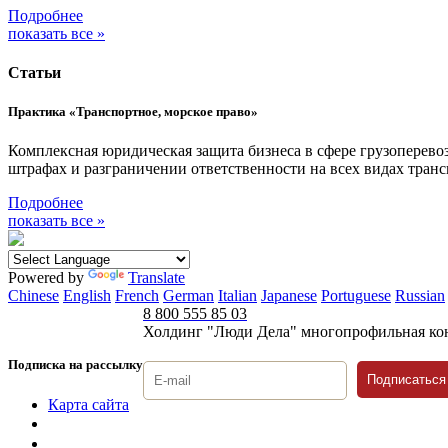
Подробнее
показать все »
Статьи
Практика «Транспортное, морское право»
Комплексная юридическая защита бизнеса в сфере грузоперевоз
штрафах и разграничении ответственности на всех видах тра
Подробнее
показать все »
Powered by
Translate
Chinese
English
French
German
Italian
Japanese
Portuguese
Russian
8 800 555 85 03
Холдинг "Люди Дела" многопрофильная ко
Подписка на рассылку
Подписаться
Карта сайта
Политика защиты и обработки персональных данных
Положение о порядке хранения и защиты персональных дан