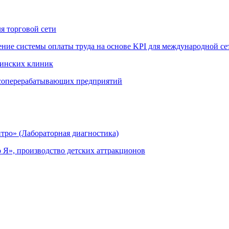
я торговой сети
ение системы оплаты труда на основе KPI для международной се
цинских клиник
ясоперерабатывающих предприятий
тро» (Лабораторная диагностика)
 Я», производство детских аттракционов