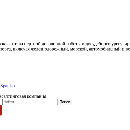
ок — от экспертной договорной работы и досудебного урегулиро
нспорта, включая железнодорожный, морской, автомобильный и в
Spanish
нсалтинговая компания
© 1996-2026 «Люди Дела»
ных пользователей