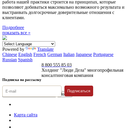
работа нашей практики строится на принципах, которые
позволяют добиваться максимально возможного результата и
выстраивать долгосрочные доверительные отношения с
клиентами.
Подробнее
показать все »
Powered by
Translate
Chinese
English
French
German
Italian
Japanese
Portuguese
Russian
Spanish
8 800 555 85 03
Холдинг "Люди Дела" многопрофильная
консалтинговая компания
Подписка на рассылку
Подписаться
© 1996-2026 «Люди
Дела»
Карта сайта
Политика защиты и обработки персональных данных
Положение о порядке хранения и защиты персональных данных