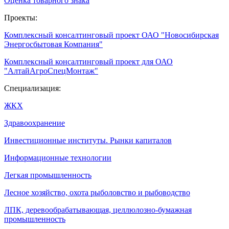
Оценка товарного знака
Проекты:
Комплексный консалтинговый проект ОАО "Новосибирская
Энергосбытовая Компания"
Комплексный консалтинговый проект для ОАО
"АлтайАгроСпецМонтаж"
Специализация:
ЖКХ
Здравоохранение
Инвестиционные институты. Рынки капиталов
Информационные технологии
Легкая промышленность
Лесное хозяйство, охота рыболовство и рыбоводство
ЛПК, деревообрабатывающая, целлюлозно-бумажная
промышленность