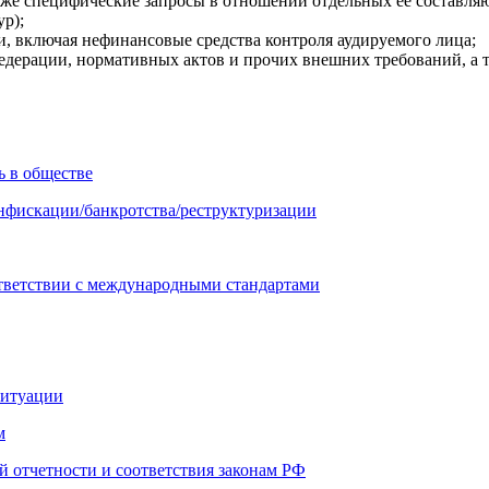
акже специфические запросы в отношении отдельных ее составляю
ур);
и, включая нефинансовые средства контроля аудируемого лица;
Федерации, нормативных актов и прочих внешних требований, а 
ь в обществе
онфискации/банкротства/реструктуризации
ответствии с международными стандартами
ситуации
м
й отчетности и соответствия законам РФ