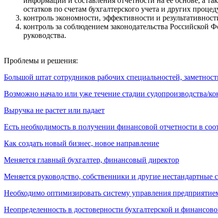
информации и составления отчетности на ее основе, а т
остатков по счетам бухгалтерского учета и других процед
контроль экономности, эффективности и результативност
контроль за соблюдением законодательства Российской 
руководства.
Проблемы и решения:
Большой штат сотрудников рабочих специальностей, заметност
Возможно начало или уже течение стадии судопроизводства/к
Выручка не растет или падает
Есть необходимость в получении финансовой отчетности в со
Как создать новый бизнес, новое направление
Меняется главный бухгалтер, финансовый директор
Меняется руководство, собственники и другие нестандартные 
Необходимо оптимизировать систему управления предприятие
Неопределенность в достоверности бухгалтерской и финансово