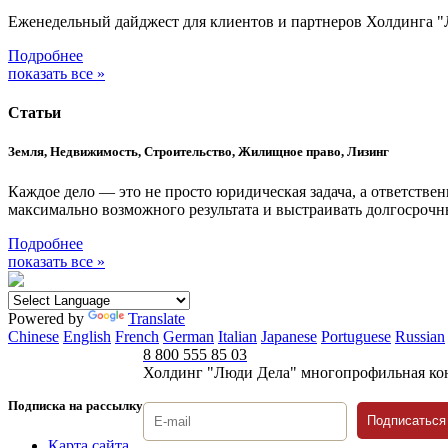
Еженедельный дайджест для клиентов и партнеров Холдинга "
Подробнее
показать все »
Статьи
Земля, Недвижимость, Строительство, Жилищное право, Лизинг
Каждое дело — это не просто юридическая задача, а ответстве
максимально возможного результата и выстраивать долгосроч
Подробнее
показать все »
Powered by
Translate
Chinese
English
French
German
Italian
Japanese
Portuguese
Russian
8 800 555 85 03
Холдинг "Люди Дела" многопрофильная ко
Подписка на рассылку
Подписаться
Карта сайта