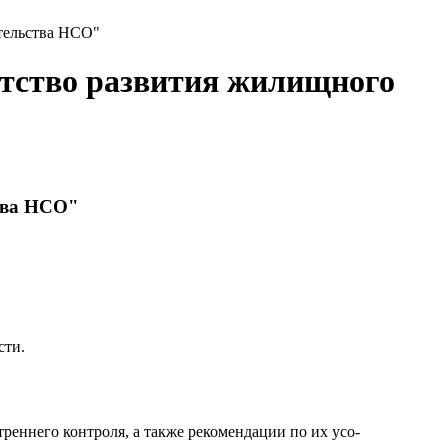
ительства НСО"
нтство развития жилищного
ства НСО"
сти.
реннего контроля, а также рекомендации по их усо-