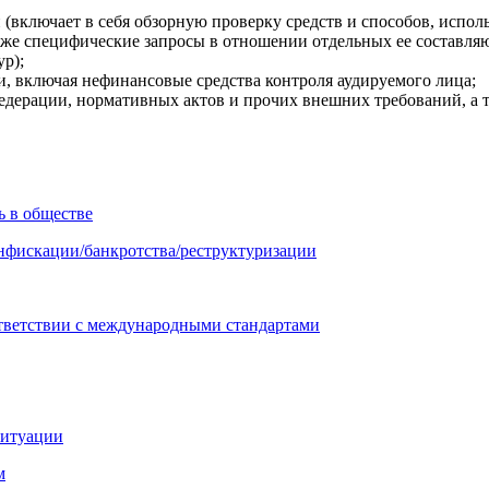
включает в себя обзорную проверку средств и способов, исполь
акже специфические запросы в отношении отдельных ее составляю
ур);
и, включая нефинансовые средства контроля аудируемого лица;
Федерации, нормативных актов и прочих внешних требований, а 
ь в обществе
онфискации/банкротства/реструктуризации
ответствии с международными стандартами
ситуации
м