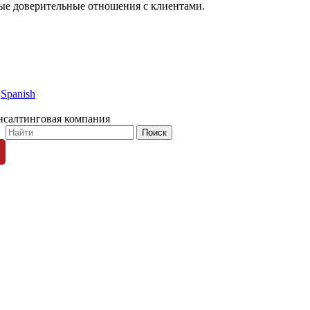
ные доверительные отношения с клиентами.
Spanish
нсалтинговая компания
© 1996-2026 «Люди Дела»
ных пользователей