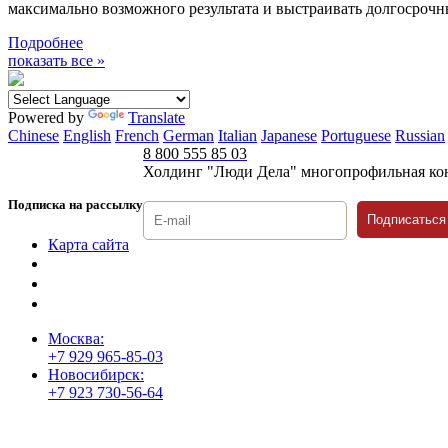
максимально возможного результата и выстраивать долгосроч
Подробнее
показать все »
Powered by
Translate
Chinese
English
French
German
Italian
Japanese
Portuguese
Russian
8 800 555 85 03
Холдинг "Люди Дела" многопрофильная ко
Подписка на рассылку
Подписаться
Карта сайта
Политика защиты и обработки персональных данных
Положение о порядке хранения и защиты персональных дан
Согласие на обработку персональных данных
Москва:
+7 929 965-85-03
Новосибирск:
+7 923 730-56-64