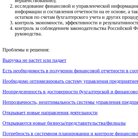
вершенствованию);
исследование финансовой и управленческой информации (
информации и составления отчетности на ее основе, а т
остатков по счетам бухгалтерского учета и других процед
контроль экономности, эффективности и результативност
контроль за соблюдением законодательства Российской 
руководства.
Проблемы и решения:
Выручка не растет или падает
Есть необходимость в получении финансовой отчетности в со
Необходимо оптимизировать систему управления предприятие
Неопределенность в достоверности бухгалтерской и финансово
Непрозрачность, неоптимальность системы управления предпр
Открывает новые направления деятельности
Открываются новые бизнесы/представительства/филиалы
Потребность в системном планировании и контроле финансово