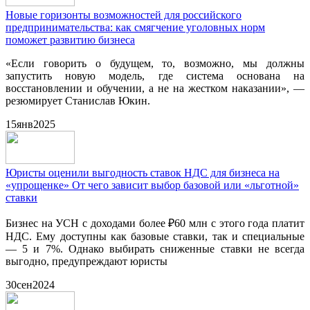
Новые горизонты возможностей для российского
предпринимательства: как смягчение уголовных норм
поможет развитию бизнеса
«Если говорить о будущем, то, возможно, мы должны
запустить новую модель, где система основана на
восстановлении и обучении, а не на жестком наказании», —
резюмирует Станислав Юкин.
15
янв
2025
Юристы оценили выгодность ставок НДС для бизнеса на
«упрощенке» От чего зависит выбор базовой или «льготной»
ставки
Бизнес на УСН с доходами более ₽60 млн с этого года платит
НДС. Ему доступны как базовые ставки, так и специальные
— 5 и 7%. Однако выбирать сниженные ставки не всегда
выгодно, предупреждают юристы
30
сен
2024