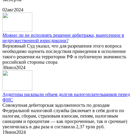
02
авг
2024
Можно ли не исполнять решение арбитража, вынесенное в
недружественной юрисдикции?
Верховный Суд указал, что для разрешения этого вопроса
необходимо оценить последствия приведения в исполнение
такого решения на территории РФ и публичную значимость
российской стороны спора
30
июл
2024
Аудиторы раскрыли объем долгов налогоплательщиков перед
ФНС
Совокупная дебиторская задолженность по доходам
Федеральной налоговой службы (включает в себя долги по
налогам, сборам, страховым взносам, пеням, налоговым
санкциям и процентам — как просроченные, так и срочные)
увеличилась в два раза и составила 2,37 трлн руб.
19
июн
2024