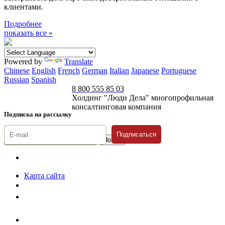
клиентами.
Подробнее
показать все »
Powered by
Translate
Chinese
English
French
German
Italian
Japanese
Portuguese
Russian
Spanish
8 800 555 85 03
Холдинг "Люди Дела" многопрофильная
консалтинговая компания
Подписка на рассылку
Подписаться
© 1996-2026 «Люди
Дела»
Карта сайта
Политика защиты и обработки персональных данных
Положение о порядке хранения и защиты персональных данных
пользователей
Согласие на обработку персональных данных