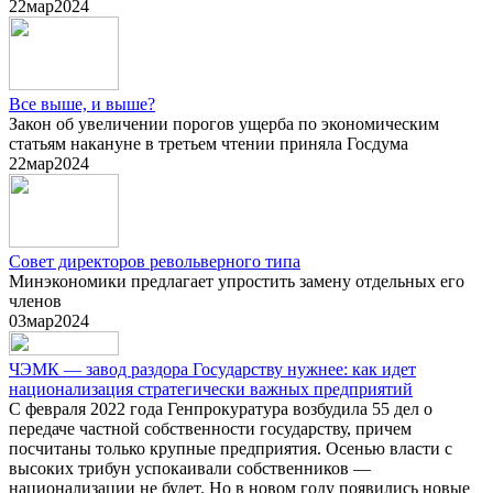
22
мар
2024
Все выше, и выше?
Закон об увеличении порогов ущерба по экономическим
статьям накануне в третьем чтении приняла Госдума
22
мар
2024
Совет директоров револьверного типа
Минэкономики предлагает упростить замену отдельных его
членов
03
мар
2024
ЧЭМК — завод раздора Государству нужнее: как идет
национализация стратегически важных предприятий
С февраля 2022 года Генпрокуратура возбудила 55 дел о
передаче частной собственности государству, причем
посчитаны только крупные предприятия. Осенью власти с
высоких трибун успокаивали собственников —
национализации не будет. Но в новом году появились новые