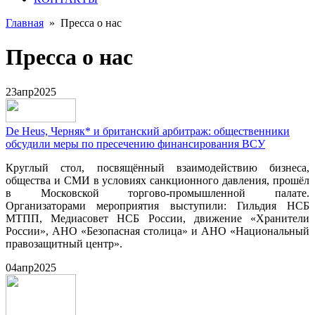
Главная
»
Пресса о нас
Пресса о нас
23
апр
2025
De Heus, Черняк* и британский арбитраж: общественники
обсудили меры по пресечению финансирования ВСУ
Круглый стол, посвящённый взаимодействию бизнеса,
общества и СМИ в условиях санкционного давления, прошёл
в Московской торгово-промышленной палате.
Организаторами мероприятия выступили: Гильдия НСБ
МТПП, Медиасовет НСБ России, движение «Хранители
России», АНО «Безопасная столица» и АНО «Национальный
правозащитный центр».
04
апр
2025