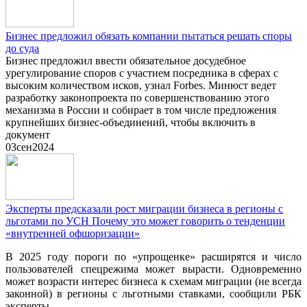
Бизнес предложил обязать компании пытаться решать споры
до суда
Бизнес предложил ввести обязательное досудебное
урегулирование споров с участием посредника в сферах с
высоким количеством исков, узнал Forbes. Минюст ведет
разработку законопроекта по совершенствованию этого
механизма в России и собирает в том числе предложения
крупнейших бизнес-объединений, чтобы включить в
документ
03
сен
2024
Эксперты предсказали рост миграции бизнеса в регионы с
льготами по УСН Почему это может говорить о тенденции
«внутренней офшоризации»
В 2025 году пороги по «упрощенке» расширятся и число
пользователей спецрежима может вырасти. Одновременно
может возрасти интерес бизнеса к схемам миграции (не всегда
законной) в регионы с льготными ставками, сообщили РБК
эксперты