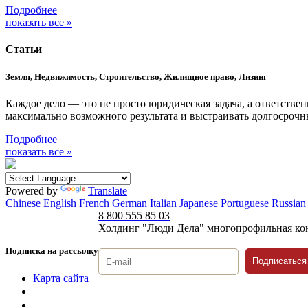
Подробнее
показать все »
Статьи
Земля, Недвижимость, Строительство, Жилищное право, Лизинг
Каждое дело — это не просто юридическая задача, а ответстве
максимально возможного результата и выстраивать долгосроч
Подробнее
показать все »
Powered by
Translate
Chinese
English
French
German
Italian
Japanese
Portuguese
Russian
8 800 555 85 03
Холдинг "Люди Дела" многопрофильная ко
Подписка на рассылку
Подписаться
Карта сайта
Политика защиты и обработки персональных данных
Положение о порядке хранения и защиты персональных дан