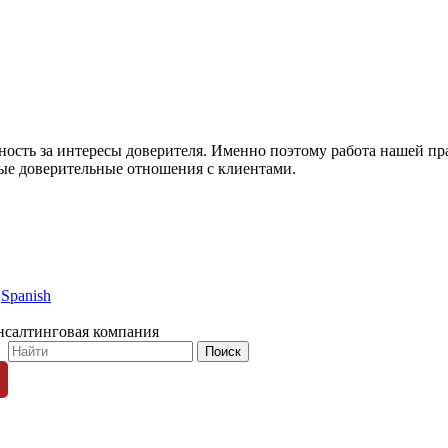
нность за интересы доверителя. Именно поэтому работа нашей п
ные доверительные отношения с клиентами.
Spanish
нсалтинговая компания
© 1996-2026 «Люди Дела»
ных пользователей