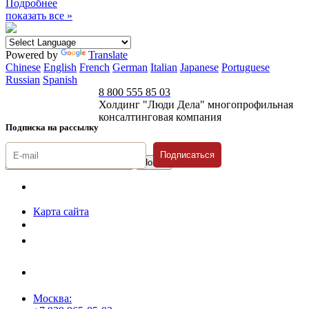
Подробнее
показать все »
Powered by
Translate
Chinese
English
French
German
Italian
Japanese
Portuguese
Russian
Spanish
8 800 555 85 03
Холдинг "Люди Дела" многопрофильная
консалтинговая компания
Подписка на рассылку
Подписаться
© 1996-2026 «Люди
Дела»
Карта сайта
Политика защиты и обработки персональных данных
Положение о порядке хранения и защиты персональных данных
пользователей
Согласие на обработку персональных данных
Москва: