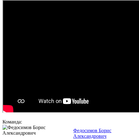
Команда:
Федосимов Борис
Александрович