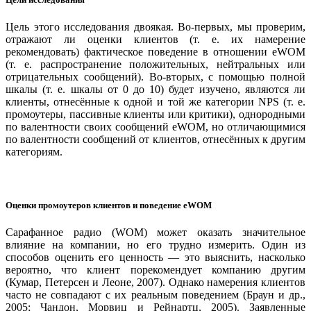
Цель этого исследования двоякая. Во-первых, мы проверим,
отражают ли оценки клиентов (т. е. их намерение
рекомендовать) фактическое поведение в отношении eWOM
(т. е. распространение положительных, нейтральных или
отрицательных сообщений). Во-вторых, с помощью полной
шкалы (т. е. шкалы от 0 до 10) будет изучено, являются ли
клиенты, отнесённые к одной и той же категории NPS (т. е.
промоутеры, пассивные клиенты или критики), однородными
по валентности своих сообщений eWOM, но отличающимися
по валентности сообщений от клиентов, отнесённых к другим
категориям.
Оценки промоутеров клиентов и поведение eWOM
Сарафанное радио (WOM) может оказать значительное
влияние на компании, но его трудно измерить. Один из
способов оценить его ценность — это выяснить, насколько
вероятно, что клиент порекомендует компанию другим
(Кумар, Петерсен и Леоне, 2007). Однако намерения клиентов
часто не совпадают с их реальным поведением (Браун и др.,
2005; Чандон, Морвиц и Рейнартц, 2005). Заявленные