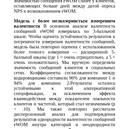
значимостью сообщения eWOM слабее у клиентов,
оставляющих больше дней между датой опроса
NPS и возникновением eWOM.
Модель с более мелкозернистым измерением
валентности
В основном анализе валентность
сообщений eWOM измерялась по 3-балльной
шкале. Чтобы оценить устойчивость результатов к
погрешности измерения валентности сообщений,
модель была повторно оценена с использованием
более точного измерения — расширенной 5-
балльной шкалы (где 1 = очень отрицательно, а 5 =
очень положительно). Мы вручную определяли
значимость сообщений клиентов в социальных
сетях. Коэффициенты согласованности между
кодировщиками составили 96% для компании 1 и
94% для компании 2.Результаты остались
устойчивыми к этой альтернативной
спецификации, за исключением эффекта
взаимодействия между показателем лояльности
клиентов и частотой, который стал незначимым (p
> .10). Мы также повторно рассчитали
дисперсионный анализ для подтверждения
результатов однородности валентности сообщений
eWOM внутри категорий и неоднородности