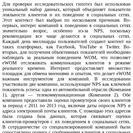
Для проверки исследовательских гипотез был использован
уникальный набор данных, который объединяет показатели
лояльности клиентов и их поведение в социальных сетях.
Этот контекст был выбран по нескольким причинам. Во-
первых, интерес компаний к поведению в социальных сетях
значительно возрос, особенно из-за NPS, поскольку
рекомендации все чаще делаются в социальных сетях.
Каждый день миллиарды пользователей создают контент на
таких платформах, как Facebook, YouTube и Twitter. Во-
вторых, для получения объективных показателей необходимо
наблюдать за реальным поведением WOM, что позволяет
eWOM отслеживать коммуникации клиентов в режиме
реального времени. Интернет предоставляет множество
площадок для обмена мнениями и опытом, что делает eWOM
важным инструментом для компаний. В исследовании
участвовали две компании, использующие NPS как ключевой
показатель успеха: одна из автомобильной отрасли (Компания
1), другая — телекоммуникационная (Компания 2). Обе
компании предоставили оценки промоутеров своих клиентов
за период с 2011 по 2013 год, включая даты опросов NPS и
адреса электронной почты клиентов. С помощью этих адресов
была создана база данных, которая связывает оценки
клиентов-промоутеров с их поведением в социальных сетях.
В сотрудничестве со специализированной компанией были
сопоставлены оценки с сообщениями клиентов в социальных