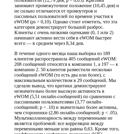
пользователи (12,79 дня; p < 0,05). Критики
занимают промежуточное положение (10,45 дня) и
не сильно отличаются от промоутеров и
пассивных пользователей по времени участия в
eWOM (ps > 0,10). Однако стоит отметить, что эта
категория демонстрирует большой разброс.
Клиенты с очень низкими оценками (0, 1 или 2)
начинают активно вести себя в eWOM быстрее
всего — в среднем через 8,34 дня.
В течение одного месяца наша выборка из 189
клиентов распространила 405 сообщений eWOM:
208 сообщений относятся к компании 1, а 197 — к
компании 2. 50 клиентов разместили несколько
сообщений eWOM (то есть два или более), с
максимальным количеством в 29 сообщений. Мы
сделали вывод, что критики демонстрируют
незначительно более высокую активность в
eWOM (5,51 онлайн-сообщений) по сравнению с
пассивными пользователями (3,77 онлайн-
сообщений; p < .10) и значительно более активны,
чем сторонники (2,86 онлайн-сообщений; p < .05).
Мультиколлинеарность между переменными не
является проблемой: все корреляции между
переменными меньше или равны 0,63. Кроме того,