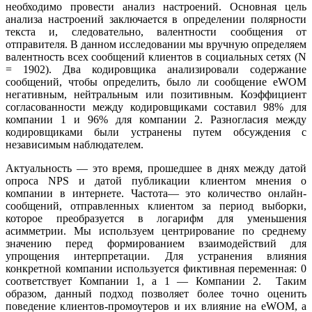
необходимо провести анализ настроений. Основная цель
анализа настроений заключается в определении полярности
текста и, следовательно, валентности сообщения от
отправителя. В данном исследовании мы вручную определяем
валентность всех сообщений клиентов в социальных сетях (N
= 1902). Два кодировщика анализировали содержание
сообщений, чтобы определить, было ли сообщение eWOM
негативным, нейтральным или позитивным. Коэффициент
согласованности между кодировщиками составил 98% для
компании 1 и 96% для компании 2. Разногласия между
кодировщиками были устранены путем обсуждения с
независимым наблюдателем.
Актуальность — это время, прошедшее в днях между датой
опроса NPS и датой публикации клиентом мнения о
компании в интернете. Частота— это количество онлайн-
сообщений, отправленных клиентом за период выборки,
которое преобразуется в логарифм для уменьшения
асимметрии. Мы используем центрирование по среднему
значению перед формированием взаимодействий для
упрощения интерпретации. Для устранения влияния
конкретной компании используется фиктивная переменная: 0
соответствует Компании 1, а 1 — Компании 2. Таким
образом, данный подход позволяет более точно оценить
поведение клиентов-промоутеров и их влияние на eWOM, а