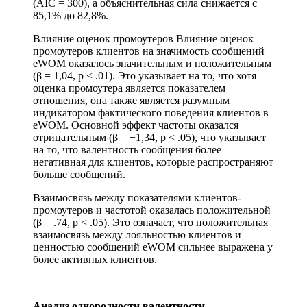
(AIC = 300), а объяснительная сила снижается с
85,1% до 82,8%.
Влияние оценок промоутеров Влияние оценок
промоутеров клиентов на значимость сообщений
eWOM оказалось значительным и положительным
(β = 1,04, p < .01). Это указывает на то, что хотя
оценка промоутера является показателем
отношения, она также является разумным
индикатором фактического поведения клиентов в
eWOM. Основной эффект частоты оказался
отрицательным (β = −1,34, p < .05), что указывает
на то, что валентность сообщения более
негативная для клиентов, которые распространяют
больше сообщений.
Взаимосвязь между показателями клиентов-
промоутеров и частотой оказалась положительной
(β = .74, p < .05). Это означает, что положительная
взаимосвязь между лояльностью клиентов и
ценностью сообщений eWOM сильнее выражена у
более активных клиентов.
Анализ однородности валентности