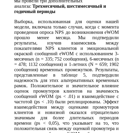
мы провели три дополнительных
анализа:
Трехмесячный, шестимесячный и
годичный периоды
Выборка, использованная для оценки нашей
модели, включала только случаи, когда с момента
проведения опроса NPS до возникновения eWOM
прошло менее месяца. Мы подтвердили
результаты, изучив взаимосвязь между
показателями NPS клиентов и эмоциональной
окраской сообщений eWOM с использованием 3-
месячных (n = 335; 752 сообщения), 6-месячных (n
= 478; 1132 сообщения) и 1-летних (N = 659; 1902
сообщения) временных промежутков. Результаты,
представленные в таблице 5, подтвердили
надежность для этих альтернативных временных
рамок. Положительное и значительное влияние
оценок промоутеров клиентов на значимость
сообщений eWOM (ps < .01) и взаимодействие с
частотой (ps < .10) были реплицированы. Эффект
взаимодействия между оценками промоутеров
клиентов и новизной оказался отрицательно
значимым для более длительных периодов
времени (ps < 0,05), что указывает на то, что
положительная связь между оценкой промоутера и