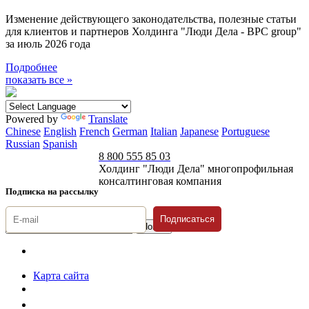
Изменение действующего законодательства, полезные статьи
для клиентов и партнеров Холдинга "Люди Дела - BPC group"
за июль 2026 года
Подробнее
показать все »
Powered by
Translate
Chinese
English
French
German
Italian
Japanese
Portuguese
Russian
Spanish
8 800 555 85 03
Холдинг "Люди Дела" многопрофильная
консалтинговая компания
Подписка на рассылку
Подписаться
© 1996-2026 «Люди
Дела»
Карта сайта
Политика защиты и обработки персональных данных
Положение о порядке хранения и защиты персональных данных