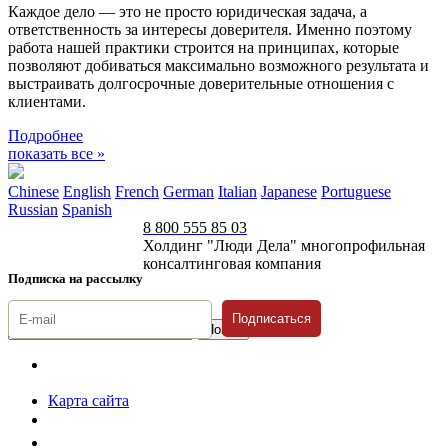
Каждое дело — это не просто юридическая задача, а
ответственность за интересы доверителя. Именно поэтому
работа нашей практики строится на принципах, которые
позволяют добиваться максимально возможного результата и
выстраивать долгосрочные доверительные отношения с
клиентами.
Подробнее
показать все »
Chinese
English
French
German
Italian
Japanese
Portuguese
Russian
Spanish
8 800 555 85 03
Холдинг "Люди Дела" многопрофильная
консалтинговая компания
Подписка на рассылку
Подписаться
© 1996-2026 «Люди
Дела»
Карта сайта
Политика защиты и обработки персональных данных
Положение о порядке хранения и защиты персональных данных