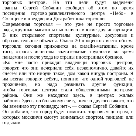
торговых центров. На эти цели будут выделены
гранты. Сергей Собянин сообщил об этом во время
посещения торгово-развлекательного центра «Небо» в
Солнцеве в преддверии Дня работника торговли.
Современная торговля — это уже не просто торговые
ряды, крупные магазины выполняют многие другие функции.
В них открывают спортзалы, культурные, досуговые и
образовательные объекты. Около 20 процентов всего объема
торговли сегодня приходится на онлайн-магазины, кроме
того, отрасль испытала значительные трудности во время
пандемии и после ухода из страны иностранных брендов.
«Ко мне часто приходят владельцы торговых центров,
говорят, что они исчерпали себя, неэкономично, давайте их
снесем или что-нибудь такое, дом какой-нибудь построим. Я
им всегда говорю: ребята, понятно, что одной торговлей не
проживешь, но надо развивать другие функции,
чтобы торговые центры стали общественными центрами
района. Они же находятся здесь, в центрах жилых
районов. Здесь, по большому счету, ничего другого такого, что
бы заменило эту площадку, нет», — сказал Сергей Собянин.
Он добавил, что город будет помогать торговым центрам, в
которых москвичи смогут заниматься спортом, танцами или
отдыхом.