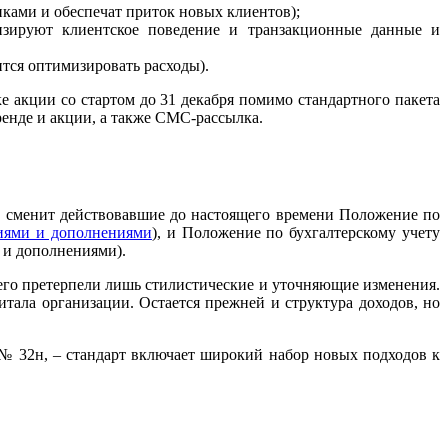
пками и обеспечат приток новых клиентов);
зируют клиентское поведение и транзакционные данные и
тся оптимизировать расходы).
е акции со стартом до 31 декабря помимо стандартного пакета
енде и акции, а также СМС-рассылка.
, сменит действовавшие до настоящего времени Положение по
иями и дополнениями
), и Положение по бухгалтерскому учету
и и дополнениями).
его претерпели лишь стилистические и уточняющие изменения.
итала организации. Остается прежней и структура доходов, но
№ 32н, – стандарт включает широкий набор новых подходов к