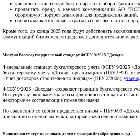
увеличить клиентскую базу и нарастить оборот (акции с 
продвигать бренд в каналах коммуникаций АО "НСП
сформируют портрет аудитории для продвижения акций, 
снизить маркетинговые затраты (за счет бесплатного пр
Кроме того, до конца 2025 года будут действовать эксклюзив
коммуникаций бизнесменам предложат дополнительное маркети
Минфин России утвердил новый стандарт ФСБУ 9/2025 "Доходы"
Федеральный стандарт бухгалтерского учета ФСБУ 9/2025 «Д
бухгалтерскому учету ‎«Доходы организации» (ПБУ 9/99), ут
«Учет договоров строительного подряда» (ПБУ 2/2008),
утверж
ФСБУ 9/2025 «Доходы» сохраняет традиции бухгалтерского уч
По существу экономическая база для нового стандарта остает
некоторые ее составляющие поменяли имена.
По сравнению со своим предшественником – ПБУ9/99 «Доходы
признанию и оценке выручки, которые значительно повышают т
Налоговики смогут взыскивать долги с граждан без обращения в суд