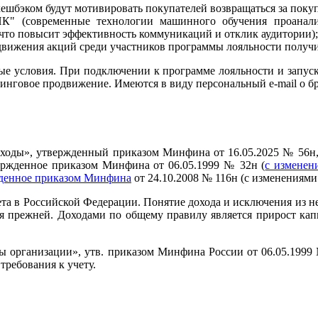
кешбэком будут мотивировать покупателей возвращаться за поку
К" (современные технологии машинного обучения проанали
что повысит эффективность коммуникаций и отклик аудитории);
одвижения акций среди участников программы лояльности получи
ные условия. При подключении к программе лояльности и запуск
нговое продвижение. Имеются в виду персональный e-mail о бр
оходы», утвержденный приказом Минфина от 16.05.2025 № 56н
вержденное приказом Минфина ‎от 06.05.1999 № 32н (
с изменен
денное приказом Минфина
от 24.10.2008 № 116н (с изменениям
ета в Российской Федерации. Понятие дохода и исключения из н
ся прежней. Доходами по общему правилу является прирост кап
 организации», утв. приказом Минфина России от 06.05.1999 
ребования к учету.