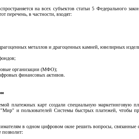
аспространяется на всех субъектов статьи 5 Федерального зак
 перечень, в частности, входят:
драгоценных металлов и драгоценных камней, ювелирных издели
ондов;
совые организации (МФО);
ифровых финансовых активов.
ии
емой платежных карт создали специальную маркетинговую пл
 "Мир" и пользователей Системы быстрых платежей, чтобы про
нимателям в одном цифровом окне решить вопросы, связанные с
 позволит: