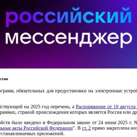
сени
рамм, обязательных для предустановки на электронные устро
йствующий на 2025 год перечень, а
Распоряжение от 19 августа 
ограммах, страной происхождения которых является Россия или д
ройств было введено в Федеральном законе от 24 июня 2025 г. 
льные акты Российской Федерации
". В
ст. 2
прямо закреплена не
 устанавливаемых приложений.