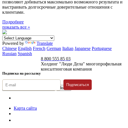
позволяют добиваться максимально возможного результата и
выстраивать долгосрочные доверительные отношения с
клиентами.
Подробнее
показать все »
Powered by
Translate
Chinese
English
French
German
Italian
Japanese
Portuguese
Russian
Spanish
8 800 555 85 03
Холдинг "Люди Дела" многопрофильная
консалтинговая компания
Подписка на рассылку
Подписаться
© 1996-2026 «Люди
Дела»
Карта сайта
Политика защиты и обработки персональных данных
Положение о порядке хранения и защиты персональных данных
пользователей