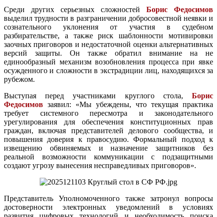
Среди других серьезных сложностей
Борис Федосимов
выделил трудности в разграничении добросовестной неявки и
сознательного уклонения от участия в судебном
разбирательстве, а также риск шаблонности мотивировки
заочных приговоров и недостаточной оценки альтернативных
версий защиты. Он также обратил внимание на не
единообразный механизм возобновления процесса при явке
осужденного и сложности в экстрадиции лиц, находящихся за
рубежом.
Выступая перед участниками круглого стола,
Борис
Федосимов
заявил: «Мы убеждены, что текущая практика
требует системного пересмотра и законодательного
урегулирования для обеспечения конституционных прав
граждан, включая представителей делового сообщества, и
повышения доверия к правосудию. Формальный подход к
извещению обвиняемых и назначение защитников без
реальной возможности коммуникации с подзащитными
создают угрозу вынесения несправедливых приговоров».
Представитель Уполномоченного также затронул вопросы
достоверности электронных уведомлений в условиях
развития цифровых технологий и необходимость поиска