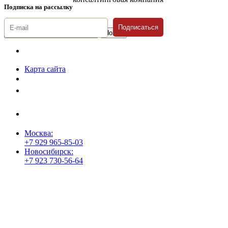
Подписка на рассылку
Подписаться
© 1996-2026 «Люди
Дела»
Карта сайта
Политика защиты и обработки персональных данных
Положение о порядке хранения и защиты персональных данных
пользователей
Согласие на обработку персональных данных
Москва:
+7 929 965-85-03
Новосибирск:
+7 923 730-56-64