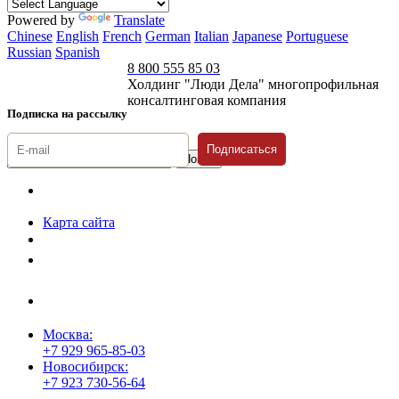
Powered by
Translate
Chinese
English
French
German
Italian
Japanese
Portuguese
Russian
Spanish
8 800 555 85 03
Холдинг "Люди Дела" многопрофильная
консалтинговая компания
Подписка на рассылку
Подписаться
© 1996-2026 «Люди
Дела»
Карта сайта
Политика защиты и обработки персональных данных
Положение о порядке хранения и защиты персональных данных
пользователей
Согласие на обработку персональных данных
Москва:
+7 929 965-85-03
Новосибирск:
+7 923 730-56-64