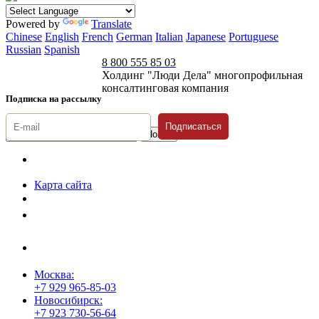
Powered by
Translate
Chinese
English
French
German
Italian
Japanese
Portuguese
Russian
Spanish
8 800 555 85 03
Холдинг "Люди Дела" многопрофильная
консалтинговая компания
Подписка на рассылку
Подписаться
© 1996-2026 «Люди
Дела»
Карта сайта
Политика защиты и обработки персональных данных
Положение о порядке хранения и защиты персональных данных
пользователей
Согласие на обработку персональных данных
Москва:
+7 929 965-85-03
Новосибирск:
+7 923 730-56-64