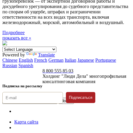
грузоперевозок — от экспертной договорной работы и
досудебного урегулирования до судебного представительства
по спорам об ущербе, штрафах и разграничении
ответственности на всех видах транспорта, включая
железнодорожный, морской, автомобильный и воздушный.
Подробнее
показать все »
Powered by
Translate
Chinese
English
French
German
Italian
Japanese
Portuguese
Russian
Spanish
8 800 555 85 03
Холдинг "Люди Дела" многопрофильная
консалтинговая компания
Подписка на рассылку
Подписаться
© 1996-2026 «Люди
Дела»
Карта сайта
Политика защиты и обработки персональных данных