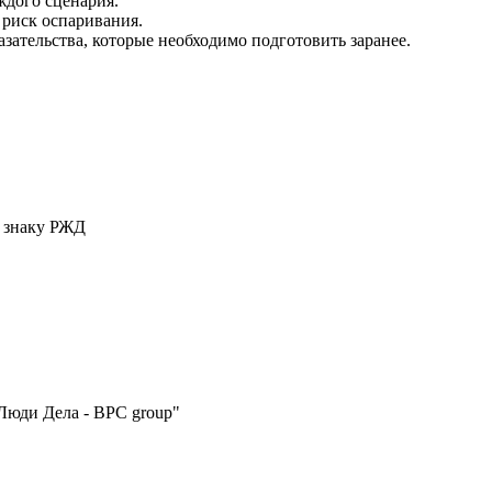
дого сценария.
риск оспаривания.
зательства, которые необходимо подготовить заранее.
у знаку РЖД
Люди Дела - BPC group"