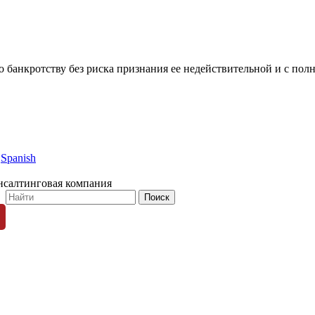
по банкротству без риска признания ее недействительной и с по
Spanish
нсалтинговая компания
© 1996-2026 «Люди Дела»
ных пользователей