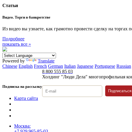
Статьи
Видео. Торги в банкротстве
Из видео вы узнаете, как грамотно провести сделку на торгах 
Подробнее
показать все »
Powered by
Translate
Chinese
English
French
German
Italian
Japanese
Portuguese
Russian
8 800 555 85 03
Холдинг "Люди Дела" многопрофильная ко
Подписка на рассылку
Подписаться
Карта сайта
Политика защиты и обработки персональных данных
Положение о порядке хранения и защиты персональных дан
Согласие на обработку персональных данных
Москва:
+7 929 965-85-03