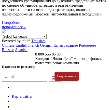
досудебного урегулирования до судебного представительства
по спорам об ущербе, штрафах и разграничении
ответственности на всех видах транспорта, включая
железнодорожный, морской, автомобильный и воздушный.
Подробнее
показать все »
Powered by
Translate
Chinese
English
French
German
Italian
Japanese
Portuguese
Russian
Spanish
8 800 555 85 03
Холдинг "Люди Дела" многопрофильная
консалтинговая компания
Подписка на рассылку
Подписаться
© 1996-2026 «Люди
Дела»
Карта сайта
Политика защиты и обработки персональных данных
Положение о порядке хранения и защиты персональных данных