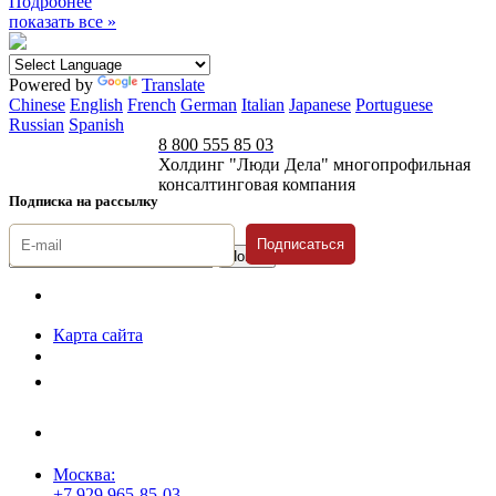
Подробнее
показать все »
Powered by
Translate
Chinese
English
French
German
Italian
Japanese
Portuguese
Russian
Spanish
8 800 555 85 03
Холдинг "Люди Дела" многопрофильная
консалтинговая компания
Подписка на рассылку
Подписаться
© 1996-2026 «Люди
Дела»
Карта сайта
Политика защиты и обработки персональных данных
Положение о порядке хранения и защиты персональных данных
пользователей
Согласие на обработку персональных данных
Москва:
+7 929 965-85-03