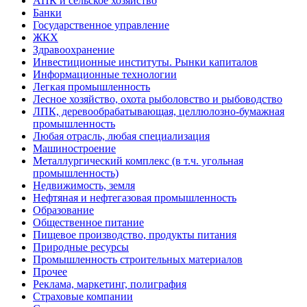
АПК и сельское хозяйство
Банки
Государственное управление
ЖКХ
Здравоохранение
Инвестиционные институты. Рынки капиталов
Информационные технологии
Легкая промышленность
Лесное хозяйство, охота рыболовство и рыбоводство
ЛПК, деревообрабатывающая, целлюлозно-бумажная
промышленность
Любая отрасль, любая специализация
Машиностроение
Металлургический комплекс (в т.ч. угольная
промышленность)
Недвижимость, земля
Нефтяная и нефтегазовая промышленность
Образование
Общественное питание
Пищевое производство, продукты питания
Природные ресурсы
Промышленность строительных материалов
Прочее
Реклама, маркетинг, полиграфия
Страховые компании