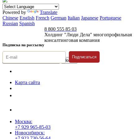
Powered by
Translate
Chinese
English
French
German
Italian
Japanese
Portuguese
Russian
Spanish
8 800 555 85 03
Холдинг "Люди Дела" многопрофильная
консалтинговая компания
Подписка на рассылку
Подписаться
© 1996-2026 «Люди
Дела»
Карта сайта
Политика защиты и обработки персональных данных
Положение о порядке хранения и защиты персональных данных
пользователей
Согласие на обработку персональных данных
Москва:
+7 929 965-85-03
Новосибирск:
+7 923 730-56-64