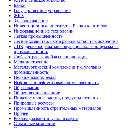
АПК и сельское хозяйство
Банки
Государственное управление
ЖКХ
Здравоохранение
Инвестиционные институты. Рынки капиталов
Информационные технологии
Легкая промышленность
Лесное хозяйство, охота рыболовство и рыбоводство
ЛПК, деревообрабатывающая, целлюлозно-бумажная
промышленность
Любая отрасль, любая специализация
Машиностроение
Металлургический комплекс (в т.ч. угольная
промышленность)
Недвижимость, земля
Нефтяная и нефтегазовая промышленность
Образование
Общественное питание
Пищевое производство, продукты питания
Природные ресурсы
Промышленность строительных материалов
Прочее
Реклама, маркетинг, полиграфия
Страховые компании