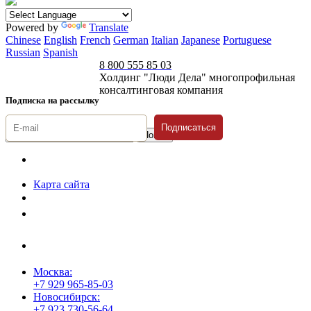
Powered by
Translate
Chinese
English
French
German
Italian
Japanese
Portuguese
Russian
Spanish
8 800 555 85 03
Холдинг "Люди Дела" многопрофильная
консалтинговая компания
Подписка на рассылку
Подписаться
© 1996-2026 «Люди
Дела»
Карта сайта
Политика защиты и обработки персональных данных
Положение о порядке хранения и защиты персональных данных
пользователей
Согласие на обработку персональных данных
Москва:
+7 929 965-85-03
Новосибирск:
+7 923 730-56-64