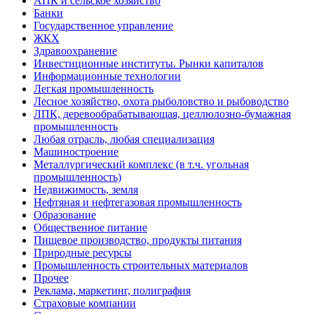
АПК и сельское хозяйство
Банки
Государственное управление
ЖКХ
Здравоохранение
Инвестиционные институты. Рынки капиталов
Информационные технологии
Легкая промышленность
Лесное хозяйство, охота рыболовство и рыбоводство
ЛПК, деревообрабатывающая, целлюлозно-бумажная
промышленность
Любая отрасль, любая специализация
Машиностроение
Металлургический комплекс (в т.ч. угольная
промышленность)
Недвижимость, земля
Нефтяная и нефтегазовая промышленность
Образование
Общественное питание
Пищевое производство, продукты питания
Природные ресурсы
Промышленность строительных материалов
Прочее
Реклама, маркетинг, полиграфия
Страховые компании