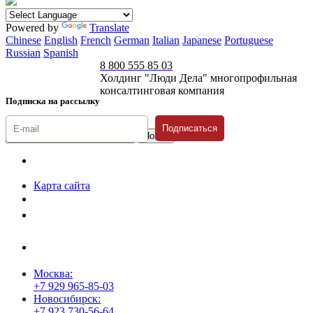
Powered by
Translate
Chinese
English
French
German
Italian
Japanese
Portuguese
Russian
Spanish
8 800 555 85 03
Холдинг "Люди Дела" многопрофильная
консалтинговая компания
Подписка на рассылку
Подписаться
© 1996-2026 «Люди
Дела»
Карта сайта
Политика защиты и обработки персональных данных
Положение о порядке хранения и защиты персональных данных
пользователей
Согласие на обработку персональных данных
Москва:
+7 929 965-85-03
Новосибирск:
+7 923 730-56-64