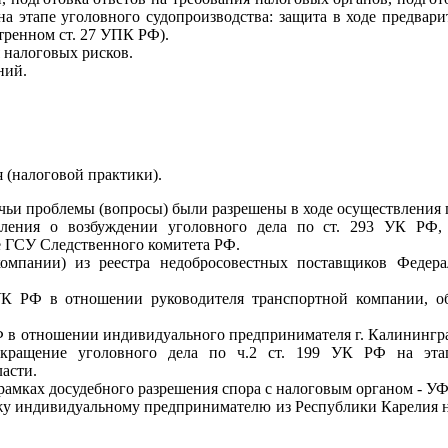
а этапе уголовного судопроизводства: защита в ходе предвари
отренном ст. 27 УПК РФ).
 налоговых рисков.
ний.
 (налоговой практики).
 чьи проблемы (вопросы) были разрешены в ходе осуществления
вления о возбуждении уголовного дела по ст. 293 УК РФ
е ГСУ Следственного комитета РФ.
 компании) из реестра недобросовестных поставщиков Феде
 УК РФ в отношении руководителя транспортной компании, о
 РФ в отношении индивидуального предпринимателя г. Калининг
екращение уголовного дела по ч.2 ст. 199 УК РФ на этап
асти.
амках досудебного разрешения спора с налоговым органом - У
жу индивидуальному предпринимателю из Республики Карелия н