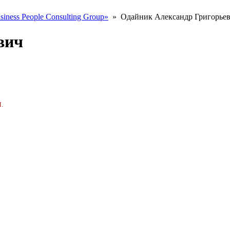
ness People Consulting Group»
»
Одайник Александр Григорье
вич
Я
.