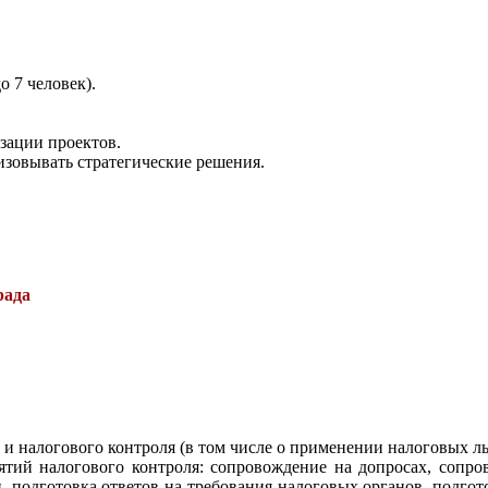
о 7 человек).
зации проектов.
лизовывать стратегические решения.
рада
и налогового контроля (в том числе о применении налоговых ль
ятий налогового контроля: сопровождение на допросах, сопр
, подготовка ответов на требования налоговых органов, подг