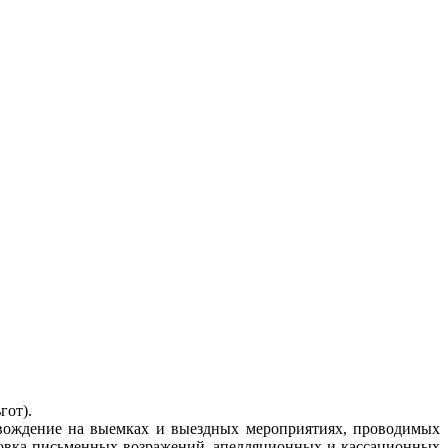
гот).
овождение на выемках и выездных мероприятиях, проводимых
отовка письменных возражений, апелляционных и кассационных