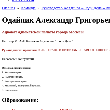
Главная
»
Команда
»
Руководство Холдинга «Люди Дела – Busi
Одайник Александр Григорье
Адвокат адвокатской палаты города Москвы
Партнер МГАиН Коллегии Адвокатов "Люди Дела".
Руководитель практики:
КИБЕРПРАВО И ЦИФРОВЫЕ ПРАВООТНОШЕНИ
Налоговый консультант.
Основная специализация:
1. Уголовное право.
2. Налоговое право.
3. Корпоративное право.
4. Уголовный, арбитражный процесс.
5. Банкротство.
Образование: