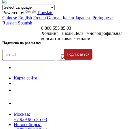
Powered by
Translate
Chinese
English
French
German
Italian
Japanese
Portuguese
Russian
Spanish
8 800 555 85 03
Холдинг "Люди Дела" многопрофильная
консалтинговая компания
Подписка на рассылку
Подписаться
© 1996-2026 «Люди
Дела»
Карта сайта
Политика защиты и обработки персональных данных
Положение о порядке хранения и защиты персональных данных
пользователей
Согласие на обработку персональных данных
Москва:
+7 929 965-85-03
Новосибирск: