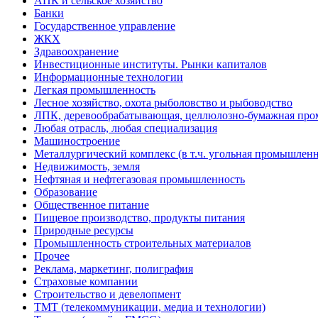
АПК и сельское хозяйство
Банки
Государственное управление
ЖКХ
Здравоохранение
Инвестиционные институты. Рынки капиталов
Информационные технологии
Легкая промышленность
Лесное хозяйство, охота рыболовство и рыбоводство
ЛПК, деревообрабатывающая, целлюлозно-бумажная пр
Любая отрасль, любая специализация
Машиностроение
Металлургический комплекс (в т.ч. угольная промышленн
Недвижимость, земля
Нефтяная и нефтегазовая промышленность
Образование
Общественное питание
Пищевое производство, продукты питания
Природные ресурсы
Промышленность строительных материалов
Прочее
Реклама, маркетинг, полиграфия
Страховые компании
Строительство и девелопмент
ТМТ (телекоммуникации, медиа и технологии)