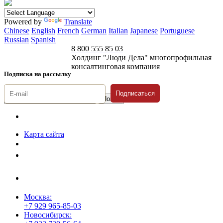
Powered by
Translate
Chinese
English
French
German
Italian
Japanese
Portuguese
Russian
Spanish
8 800 555 85 03
Холдинг "Люди Дела" многопрофильная
консалтинговая компания
Подписка на рассылку
Подписаться
© 1996-2026 «Люди
Дела»
Карта сайта
Политика защиты и обработки персональных данных
Положение о порядке хранения и защиты персональных данных
пользователей
Согласие на обработку персональных данных
Москва:
+7 929 965-85-03
Новосибирск: