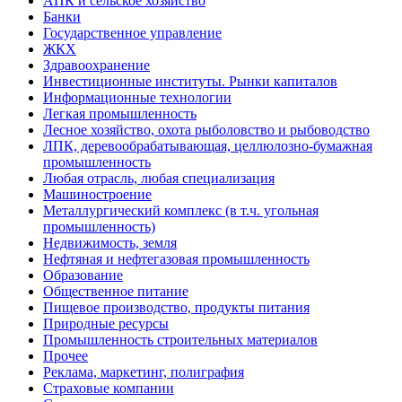
АПК и сельское хозяйство
Банки
Государственное управление
ЖКХ
Здравоохранение
Инвестиционные институты. Рынки капиталов
Информационные технологии
Легкая промышленность
Лесное хозяйство, охота рыболовство и рыбоводство
ЛПК, деревообрабатывающая, целлюлозно-бумажная
промышленность
Любая отрасль, любая специализация
Машиностроение
Металлургический комплекс (в т.ч. угольная
промышленность)
Недвижимость, земля
Нефтяная и нефтегазовая промышленность
Образование
Общественное питание
Пищевое производство, продукты питания
Природные ресурсы
Промышленность строительных материалов
Прочее
Реклама, маркетинг, полиграфия
Страховые компании