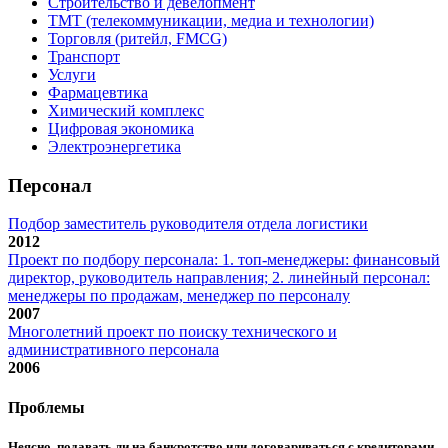
Строительство и девелопмент
ТМТ (телекоммуникации, медиа и технологии)
Торговля (ритейл, FMCG)
Транспорт
Услуги
Фармацевтика
Химический комплекс
Цифровая экономика
Электроэнергетика
Персонал
Подбор заместитель руководителя отдела логистики
2012
Проект по подбору персонала: 1. топ-менеджеры: финансовый
директор, руководитель направления; 2. линейный персонал:
менеджеры по продажам, менеджер по персоналу
2007
Многолетний проект по поиску технического и
административного персонала
2006
Проблемы
Неясно, подавать ли на банкротство или договариваться с кредиторами