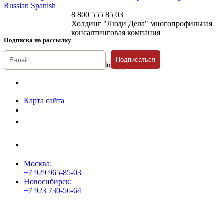
Russian
Spanish
8 800 555 85 03
Холдинг "Люди Дела" многопрофильная
консалтинговая компания
Подписка на рассылку
Подписаться
© 1996-2026 «Люди
Дела»
Карта сайта
Политика защиты и обработки персональных данных
Положение о порядке хранения и защиты персональных данных
пользователей
Согласие на обработку персональных данных
Москва:
+7 929 965-85-03
Новосибирск:
+7 923 730-56-64