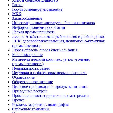
АПК и сельское хозяйство
Банки
Государственное управление
ЖКХ
Здравоохранение
Инвестиционные институты. Рынки капиталов
Информационные технологии
Легкая промышленность
Лесное хозяйство, охота рыболовство и рыбоводство
ЛПК, деревообрабатывающая, целлюлозно-бумажная
промышленность
Любая отрасль, любая специализация
Машиностроение
Металлургический комплекс (в т.ч. угольная
промышленность)
Недвижимость, земля
Нефтяная и нефтегазовая промышленность
Образование
Общественное питание
Пищевое производство, продукты питания
Природные ресурсы
Промышленность строительных материалов
Прочее
Реклама, маркетинг, полиграфия
Страховые компании