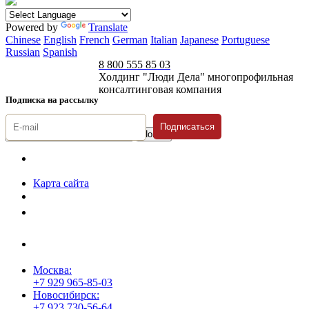
Powered by
Translate
Chinese
English
French
German
Italian
Japanese
Portuguese
Russian
Spanish
8 800 555 85 03
Холдинг "Люди Дела" многопрофильная
консалтинговая компания
Подписка на рассылку
Подписаться
© 1996-2026 «Люди
Дела»
Карта сайта
Политика защиты и обработки персональных данных
Положение о порядке хранения и защиты персональных данных
пользователей
Согласие на обработку персональных данных
Москва:
+7 929 965-85-03
Новосибирск:
+7 923 730-56-64