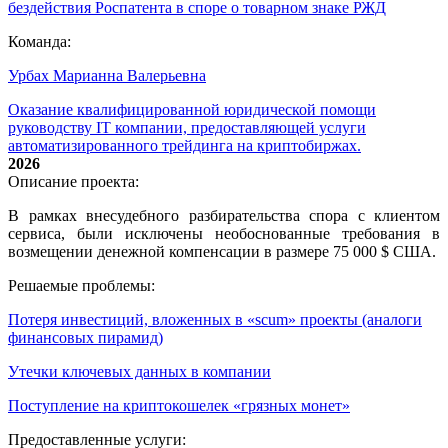
бездействия Роспатента в споре о товарном знаке РЖД
Команда:
Урбах Марианна Валерьевна
Оказание квалифицированной юридической помощи
руководству IT компании, предоставляющей услуги
автоматизированного трейдинга на криптобиржах.
2026
Описание проекта:
В рамках внесудебного разбирательства спора с клиентом
сервиса, были исключены необоснованные требования в
возмещении денежной компенсации в размере 75 000 $ США.
Решаемые проблемы:
Потеря инвестиций, вложенных в «scum» проекты (аналоги
финансовых пирамид)
Утечки ключевых данных в компании
Поступление на криптокошелек «грязных монет»
Предоставленные услуги: