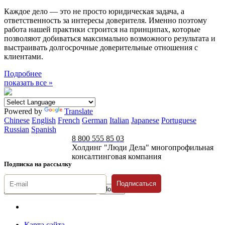
Каждое дело — это не просто юридическая задача, а
ответственность за интересы доверителя. Именно поэтому
работа нашей практики строится на принципах, которые
позволяют добиваться максимально возможного результата и
выстраивать долгосрочные доверительные отношения с
клиентами.
Подробнее
показать все »
Powered by
Translate
Chinese
English
French
German
Italian
Japanese
Portuguese
Russian
Spanish
8 800 555 85 03
Холдинг "Люди Дела" многопрофильная
консалтинговая компания
Подписка на рассылку
Подписаться
© 1996-2026 «Люди
Дела»
Карта сайта