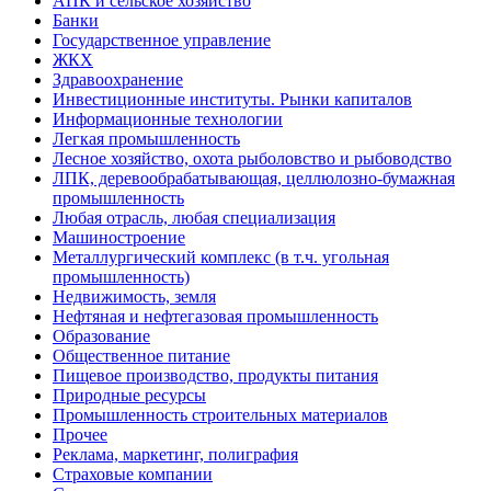
АПК и сельское хозяйство
Банки
Государственное управление
ЖКХ
Здравоохранение
Инвестиционные институты. Рынки капиталов
Информационные технологии
Легкая промышленность
Лесное хозяйство, охота рыболовство и рыбоводство
ЛПК, деревообрабатывающая, целлюлозно-бумажная
промышленность
Любая отрасль, любая специализация
Машиностроение
Металлургический комплекс (в т.ч. угольная
промышленность)
Недвижимость, земля
Нефтяная и нефтегазовая промышленность
Образование
Общественное питание
Пищевое производство, продукты питания
Природные ресурсы
Промышленность строительных материалов
Прочее
Реклама, маркетинг, полиграфия
Страховые компании